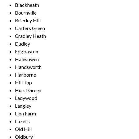
Blackheath
Bournville
Brierley Hill
Carters Green
Cradley Heath
Dudley
Edgbaston
Halesowen
Handsworth
Harborne
Hill Top
Hurst Green
Ladywood
Langley
Lion Farm
Lozells
Old Hill
Oldbury